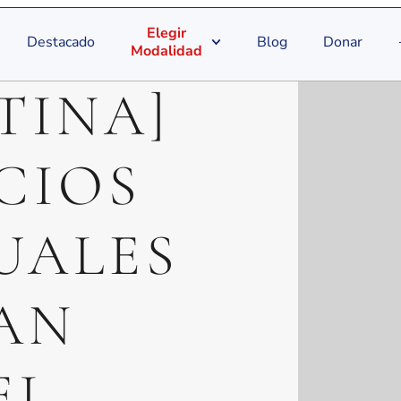
Elegir
Destacado
Blog
Donar
Modalidad
TINA]
CIOS
UALES
AN
L –