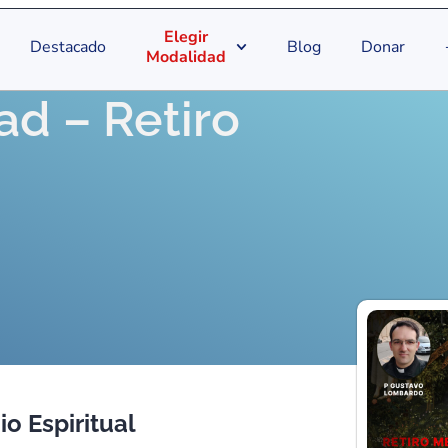
Elegir
Destacado
Blog
Donar
Modalidad
d – Retiro
io Espiritual