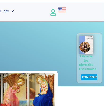
+ Info
Libro de
los
Ejercicios
Espirituales
COMPRAR