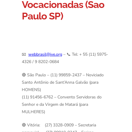
Vocacionadas (Sao
Paulo SP)
Inscrição
para os Exercícios
Espirituais
–
2025 FORM
📧
webbrasil@ive.org
–
📞 Tel: + 55 (11) 5975-
4326 / 9 8202-0684
🔴 São Paulo –
(11) 99859-2437 – Noviciado
Santo Antônio de Sant’Anna Galvão (para
HOMENS)
(11) 91456-6762 – Convento Servidoras do
Senhor e da Virgem de Matará (para
MULHERES)
🔴 Vitória:
(27) 3328-0909 – Secretaria