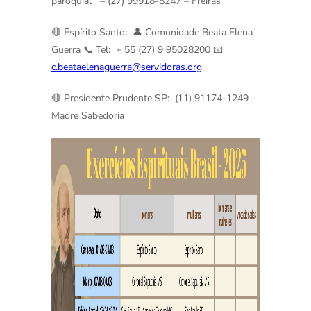
paroquial – (27) 99918-8247 – Freiras
🔴 Espírito Santo:
👤 Comunidade Beata Elena
Guerra
📞 Tel: + 55 (27) 9 95028200
📧
c.beataelenaguerra@servidoras.org
🔴 Presidente Prudente SP:
(11) 91174-1249 –
Madre Sabedoria