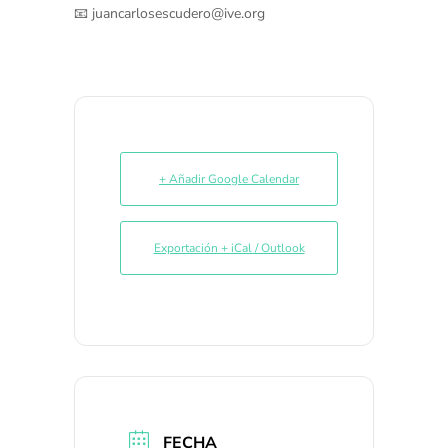
📧
juancarlosescudero@ive.org
+ Añadir Google Calendar
Exportación + iCal / Outlook
FECHA