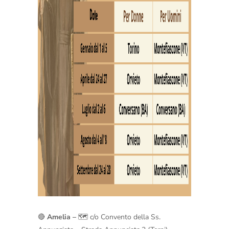
🔴
Amelia –
🗺️ c/o Convento della Ss.