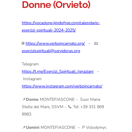
Donne (Orvieto)
https://vocazione.jimdofree.com/calendario-
esercizi-spirituali-2024-2025/
🌐
https://www.verboincarnato.org/
– 📧
esercizispirituali@servidoras.org
Telegram
https://t.me/Esercizi_Spirituali_Ignaziani
–
Instagram
https://www.instagram.com/verboincarnato/
📌
Donne
MONTEFIASCONE – Suor Maria
Stella del Mare, SSVM – 📞 Tel: +39 331 869
8983
📌
Uomini
MONTEFIASCONE – P Volodymyr,