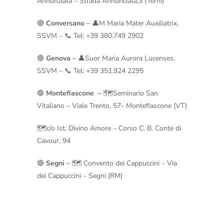
Annunziata – Strada Annunciata,3 (Terni)
🔴
Conversano –
👤M Maria Mater Auxiliatrix,
SSVM – 📞 Tel: +39 380.749 2902
🔴
Genova –
👤Suor Maria Aurora Lucenses,
SSVM – 📞 Tel: +39 351.924 2295
🔴
Montefiascone –
🗺️Seminario San
Vitaliano – Viale Trento, 57- Montefiascone (VT)
🗺️c/o Ist. Divino Amore – Corso C. B. Conte di
Cavour, 94
🔴
Segni –
🗺️ Convento dei Cappuccini – Via
dei Cappuccini – Segni (RM)