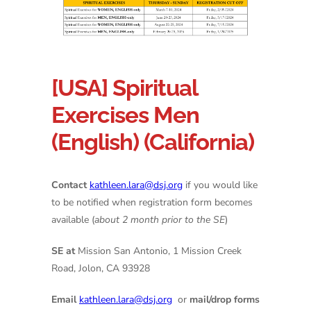
[USA] Spiritual
Exercises Men
(English) (California)
Contact
kathleen.lara@dsj.org
if you would like
to be notified when registration form becomes
available (
about 2 month prior to the SE
)
SE at
Mission San Antonio, 1 Mission Creek
Road, Jolon, CA 93928
Email
kathleen.lara@dsj.org
or
mail/drop forms