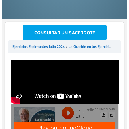
CONSULTAR UN SACERDOTE
Ejercicios Espirituales Julio 2024
La Oración en los Ejercicios Espirituales [03] – Mons. Juan Antonio Reig Pla ℹ️