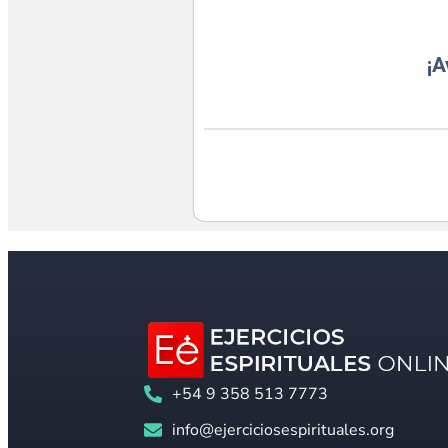
¡A
+54 9 358 513 7773
info@ejerciciosespirituales.org