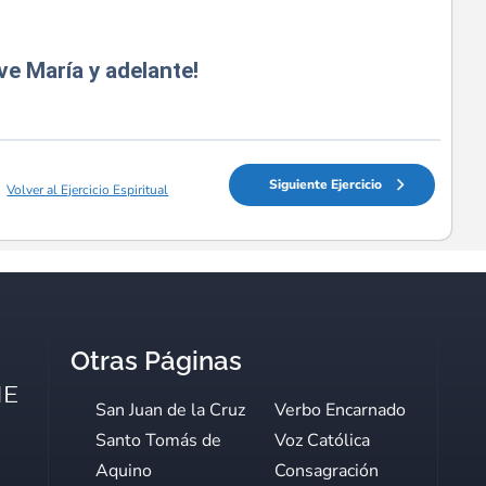
ve María y adelante!
Siguiente Ejercicio
Volver al Ejercicio Espiritual
Otras Páginas
San Juan de la Cruz
Verbo Encarnado
Santo Tomás de
Voz Católica
Aquino
Consagración