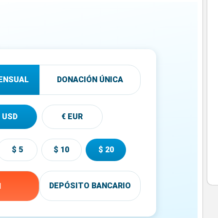
ENSUAL
DONACIÓN ÚNICA
 USD
€ EUR
$ 5
$ 10
$ 20
DEPÓSITO BANCARIO
l