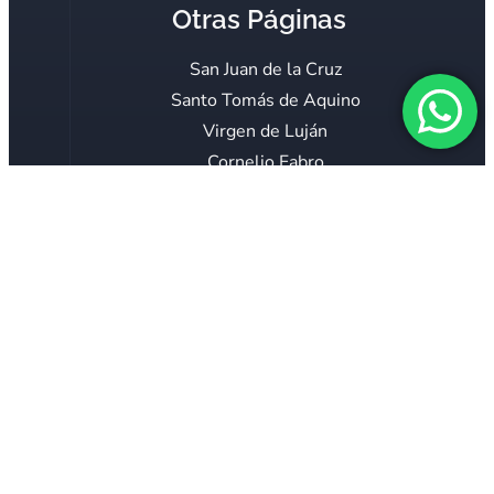
Otras Páginas
San Juan de la Cruz
Santo Tomás de Aquino
Virgen de Luján
Cornelio Fabro
Servidoras
Mar Adentro
Verbo Encarnado
Voz Católica
Consagración Mariana
Proyecto 40 horas
El Teólogo Responde
COLABORAR