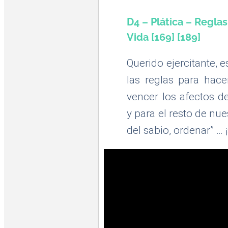
D4 – Plática – Regla
Vida [169] [189]
Querido ejercitante, 
las reglas para hac
vencer los afectos 
y para el resto de nu
del sabio, ordenar” …