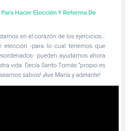
s Para Hacer Elección Y Reforma De
estamos en el corazón de los ejercicios…
er elección -para lo cual tenemos que
desordenados- pueden ayudarnos ahora
estra vida. Decía Santo Tomás “propio es
 ¡seamos sabios! ¡Ave María y adelante!