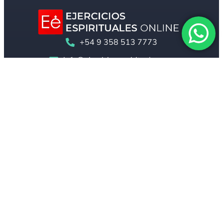
+54 9 358 513 7773
info@ejerciciosespirituales.org
Otras Páginas
San Juan de la Cruz
Santo Tomás de Aquino
Virgen de Luján
Cornelio Fabro
Servidoras
Mar Adentro