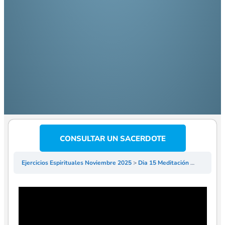
CONSULTAR UN SACERDOTE
Ejercicios Espirituales Noviembre 2025
Dia 15 Meditación El Misterio de un Dios hecho hombre: Encarnación I – P Martín Villagrán