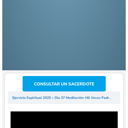
CONSULTAR UN SACERDOTE
Ejercicio Espiritual 2025
Dia 37 Meditación: Mil Veces Padre – P José Jesús del Inmaculado Corazón🟠