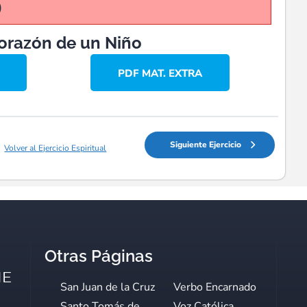
)
corazón de un Niño
PDF MAT. EXTRA
Siguiente Ejercicio
Volver al Ejercicio Espiritual
Otras Páginas
San Juan de la Cruz
Verbo Encarnado
Santo Tomás de
Voz Católica