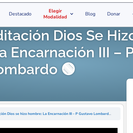
Elegir
Destacado
Blog
Donar
Modalidad
itación Dios Se Hiz
 Encarnación III – 
ombardo 🟢
ión Dios se hizo hombre: La Encarnación III – P Gustavo Lombardo 🟢