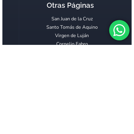
Otras Páginas
San Juan de la Cruz
Santo Tomás de Aquino
Virgen de Luján
Cornelio Fabro
Servidoras
Mar Adentro
Verbo Encarnado
Voz Católica
Consagración Mariana
Proyecto 40 horas
El Teólogo Responde
COLABORAR