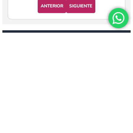
ANTERIOR
SIGUIENTE
+54 9 358 513 7773
info@ejerciciosespirituales.org
Otras Páginas
San Juan de la Cruz
Santo Tomás de Aquino