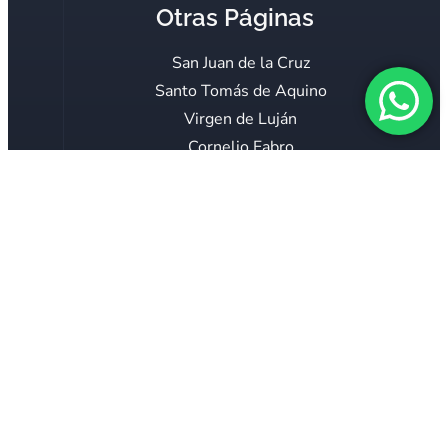
Otras Páginas
San Juan de la Cruz
Santo Tomás de Aquino
Virgen de Luján
Cornelio Fabro
Servidoras
Mar Adentro
Verbo Encarnado
Voz Católica
Consagración Mariana
Proyecto 40 horas
El Teólogo Responde
COLABORAR