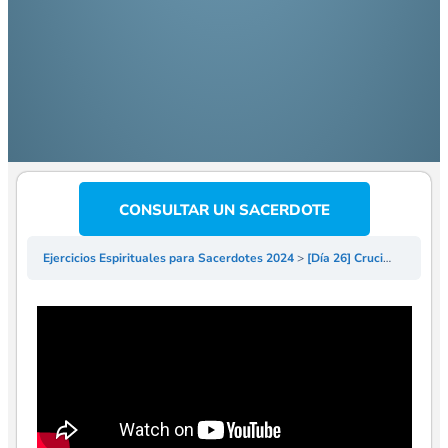
CONSULTAR UN SACERDOTE
Ejercicios Espirituales para Sacerdotes 2024
[Día 26] Crucifixión y Muerte de Nuestro Señor – EE Sacerdotes 2024 – P Gonzalo Ruiz