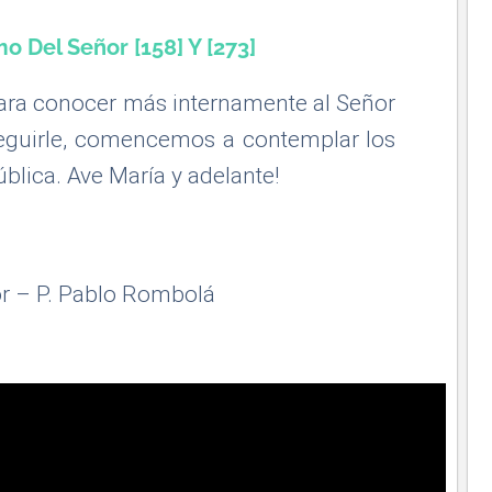
o Del Señor [158] Y [273]
 para conocer más internamente al Señor
eguirle, comencemos a contemplar los
ública. Ave María y adelante!
or – P. Pablo Rombolá