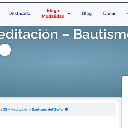
Elegir
Destacado
Blog
Donar
Modalidad
editación – Bautis
🟠
ía 32 – Meditación – Bautismo del Señor 🟠