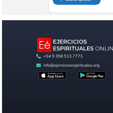
+54 9 358 513 7773
info@ejerciciosespirituales.org