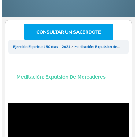
CONSULTAR UN SACERDOTE
Ejercicio Espiritual 50 días – 2021
Meditación: Expulsión de mercaderes
Meditación: Expulsión De Mercaderes
–