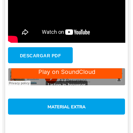
DESCARGAR PDF
Ejerciciosive
·
47 Resurrección y aparición a María Santísima (34ª Meditación)
MATERIAL EXTRA