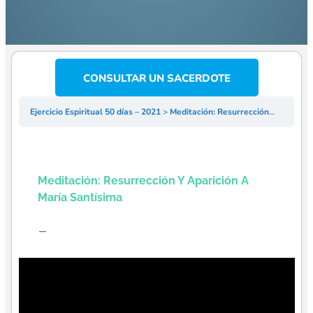
CONSULTAR UN SACERDOTE
Ejercicio Espiritual 50 días – 2021
Meditación: Resurrección y Aparición a María Santísima
Meditación: Resurrección Y Aparición A
María Santísima
–