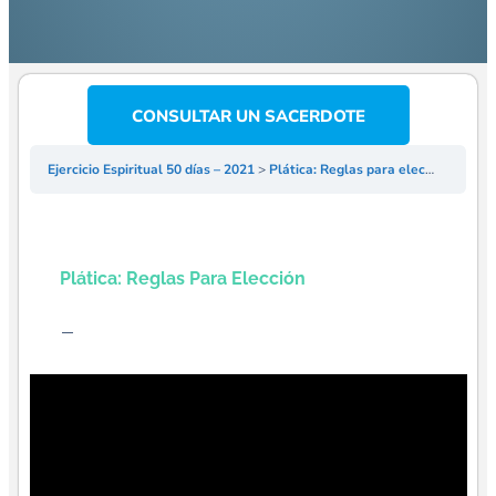
CONSULTAR UN SACERDOTE
Ejercicio Espiritual 50 días – 2021
Plática: Reglas para elección
Plática: Reglas Para Elección
–