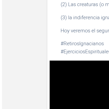
(2) Las creaturas (o m
(3) la indiferencia ign
Hoy veremos el segu
#RetirosIgnac
#EjerciciosEspirituale