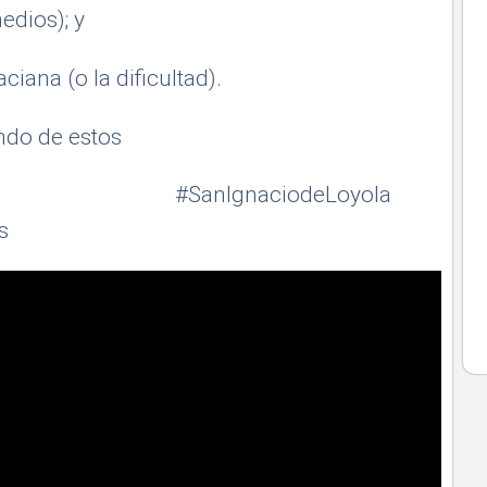
edios); y
aciana (o la dificultad).
ndo de estos
ianos #SanIgnaciodeLoyola
s