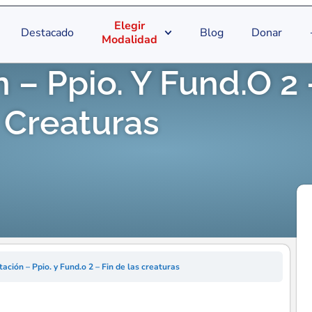
Elegir
Destacado
Blog
Donar
Modalidad
 – Ppio. Y Fund.o 2 
 Creaturas
ación – Ppio. y Fund.o 2 – Fin de las creaturas