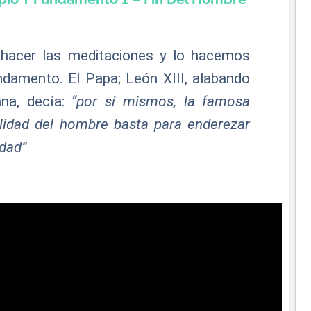
acer las meditaciones y lo hacemos
undamento.
El Papa; León XIII, alabando
ana, decía:
“por sí mismos, la famosa
alidad del hombre basta para enderezar
edad”