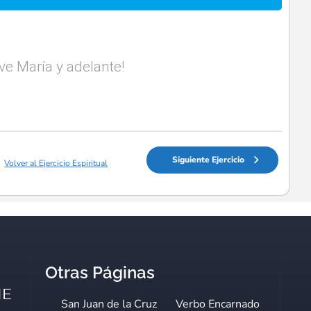
Ave María y adelante!
Siguiente Ejercicio
Volver al Ejercicio Espiritual
Otras Páginas
San Juan de la Cruz
Verbo Encarnado